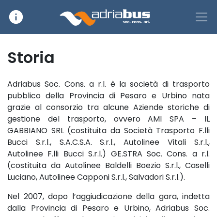
info
Main Navigation
Storia
Adriabus Soc. Cons. a r.l. è la società di trasporto
pubblico della Provincia di Pesaro e Urbino nata
grazie al consorzio tra alcune Aziende storiche di
gestione del trasporto, ovvero AMI SPA – IL
GABBIANO SRL (costituita da Società Trasporto F.lli
Bucci S.r.l., S.A.C.S.A. S.r.l., Autolinee Vitali S.r.l.,
Autolinee F.lli Bucci S.r.l.) GE.STRA Soc. Cons. a r.l.
(costituita da Autolinee Baldelli Boezio S.r.l., Caselli
Luciano, Autolinee Capponi S.r.l., Salvadori S.r.l.).
Nel 2007, dopo l’aggiudicazione della gara, indetta
dalla Provincia di Pesaro e Urbino, Adriabus Soc.