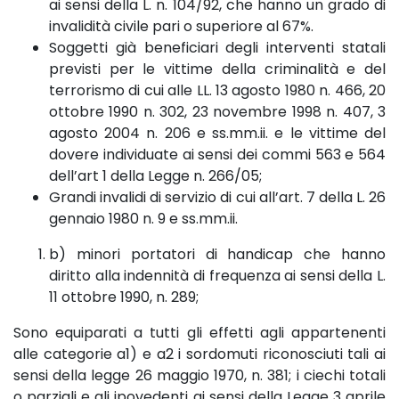
ai sensi della L. n. 104/92, che hanno un grado di
invalidità civile pari o superiore al 67%.
Soggetti già beneficiari degli interventi statali
previsti per le vittime della criminalità e del
terrorismo di cui alle LL. 13 agosto 1980 n. 466, 20
ottobre 1990 n. 302, 23 novembre 1998 n. 407, 3
agosto 2004 n. 206 e ss.mm.ii. e le vittime del
dovere individuate ai sensi dei commi 563 e 564
dell’art 1 della Legge n. 266/05;
Grandi invalidi di servizio di cui all’art. 7 della L. 26
gennaio 1980 n. 9 e ss.mm.ii.
b) minori portatori di handicap che hanno
diritto alla indennità di frequenza ai sensi della L.
11 ottobre 1990, n. 289;
Sono equiparati a tutti gli effetti agli appartenenti
alle categorie a1) e a2 i sordomuti riconosciuti tali ai
sensi della legge 26 maggio 1970, n. 381; i ciechi totali
o parziali e gli ipovedenti ai sensi della Legge 3 aprile