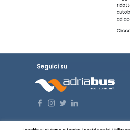
ridot
autob
ad acc
Clicc
Seguici su
I cookie ci aiutano a fornire i nostri servizi. Utilizz