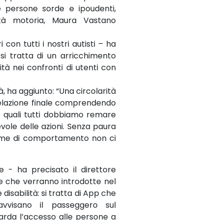
e persone sorde e ipoudenti,
ità motoria, Maura Vastano
con tutti i nostri autisti – ha
 si tratta di un arricchimento
ità nei confronti di utenti con
à, ha aggiunto: “Una circolarità
 relazione finale comprendendo
le quali tutti dobbiamo remare
ole delle azioni. Senza paura
norme di comportamento non ci
te - ha precisato il direttore
ie che verranno introdotte nel
disabilità: si tratta di App che
 avvisano il passeggero sul
uarda l’accesso alle persone a