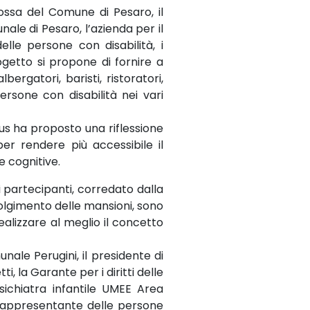
Rossa del Comune di Pesaro, il
ale di Pesaro, l’azienda per il
elle persone con disabilità, i
rogetto si propone di fornire a
bergatori, baristi, ristoratori,
rsone con disabilità nei vari
abus ha proposto una riflessione
r rendere più accessibile il
e cognitive.
 i partecipanti, corredato dalla
volgimento delle mansioni, sono
ealizzare al meglio il concetto
nale Perugini, il presidente di
, la Garante per i diritti delle
sichiatra infantile UMEE Area
 rappresentante delle persone