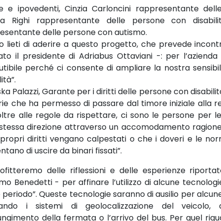
e e ipovedenti, Cinzia Carloncini rappresentante dell
ia Righi rappresentante delle persone con disabil
esentante delle persone con autismo.
o lieti di aderire a questo progetto, che prevede incontri 
ato il presidente di Adriabus Ottaviani -: per l’azienda
cutibile perché ci consente di ampliare la nostra sensibil
ità”.
a Palazzi, Garante per i diritti delle persone con disabilit
orie che ha permesso di passare dal timore iniziale alla
oltre alle regole da rispettare, ci sono le persone per 
 stessa direzione attraverso un accomodamento ragionev
 propri diritti vengano calpestati o che i doveri e le 
tano di uscire da binari fissati”.
ofitteremo delle riflessioni e delle esperienze riporta
mo Benedetti - per affinare l’utilizzo di alcune tecnolog
periodo”. Queste tecnologie saranno di ausilio per alcune 
zzando i sistemi di geolocalizzazione del veicolo,
ungimento della fermata o l’arrivo del bus. Per quel rig