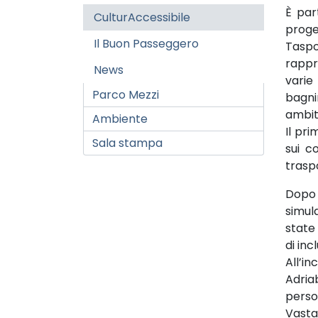
È par
CulturAccessibile
proge
Il Buon Passeggero
Taspo
rappr
News
varie 
Parco Mezzi
bagni
ambiti
Ambiente
Il pri
Sala stampa
sui c
traspo
Dopo l
simul
state
di inc
All’i
Adriab
perso
Vasta