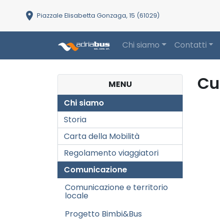
location_on
Piazzale Elisabetta Gonzaga, 15 (61029)
Chi siamo
Contatti
Main Navigation
Cu
MENU
Chi siamo
Storia
Carta della Mobilità
Regolamento viaggiatori
Comunicazione
Comunicazione e territorio
locale
Progetto Bimbi&Bus