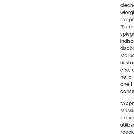
ciech
Giorg
rappr
“Siam
spieg
indis
disabil
Marusk
di st
che, 
nella
che i
consen
“Appr
Massi
breve 
utili
raggi