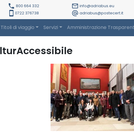
local_phone
mail_outline
800 664 332
info@adriabus.eu
smartphone
alternate_email
0722 376738
adriabus@postecert.it
Titoli di viaggio
Servizi
Amministrazione Trasparen
lturAccessibile