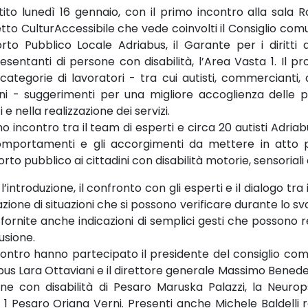
tito lunedì 16 gennaio, con il primo incontro alla sala 
tto CulturAccessibile che vede coinvolti il Consiglio comun
rto Pubblico Locale Adriabus, il Garante per i diritti d
esentanti di persone con disabilità, l’Area Vasta 1. Il p
categorie di lavoratori - tra cui autisti, commercianti, al
ni - suggerimenti per una migliore accoglienza delle pe
 e nella realizzazione dei servizi.
mo incontro tra il team di esperti e circa 20 autisti Adri
omportamenti e gli accorgimenti da mettere in atto pe
rto pubblico ai cittadini con disabilità motorie, sensoriali 
’introduzione, il confronto con gli esperti e il dialogo tra
azione di situazioni che si possono verificare durante lo s
 fornite anche indicazioni di semplici gesti che possono r
lusione.
ncontro hanno partecipato il presidente del consiglio comu
us Lara Ottaviani e il direttore generale Massimo Benedetti
ne con disabilità di Pesaro Maruska Palazzi, la Neurop
 1 Pesaro Oriana Verni. Presenti anche Michele Baldelli