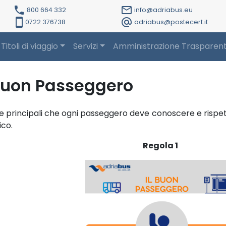
local_phone
mail_outline
800 664 332
info@adriabus.eu
smartphone
alternate_email
0722 376738
adriabus@postecert.it
Titoli di viaggio
Servizi
Amministrazione Trasparen
 Buon Passeggero
e principali che ogni passeggero deve conoscere e rispett
ico.
Regola 1