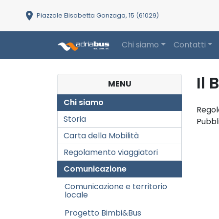
location_on
Piazzale Elisabetta Gonzaga, 15 (61029)
Chi siamo
Contatti
Main Navigation
Il
MENU
Chi siamo
Regol
Storia
Pubbl
Carta della Mobilità
Regolamento viaggiatori
Comunicazione
Comunicazione e territorio
locale
Progetto Bimbi&Bus