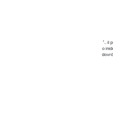
"... 
o ini
dovrà