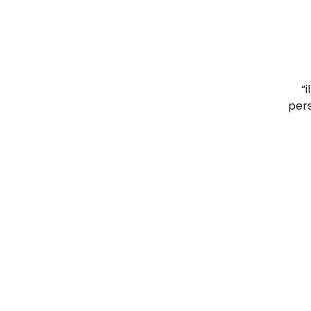
“
pers