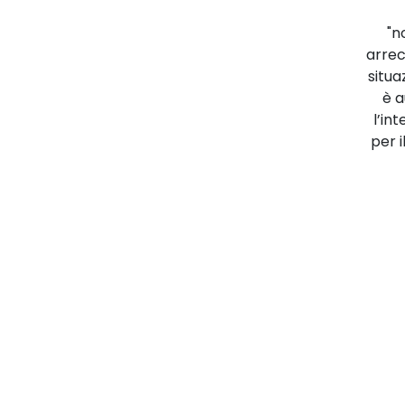
"n
arrec
situa
è 
l’in
per i