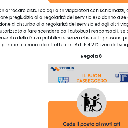
on arrecare disturbo agli altri viaggiatori con schiamazzi, c
are pregiudizio alla regolarità del servizio e/o danno a sé 
zione di disturbo alla regolarità del servizio ed agli altri via
autorizzato a fare scendere dall’autobus i responsabili, s
tervento della forza pubblica e senza che nulla possono pr
l percorso ancora da effettuare." Art. 5.4.2 Doveri del via
Regola 8