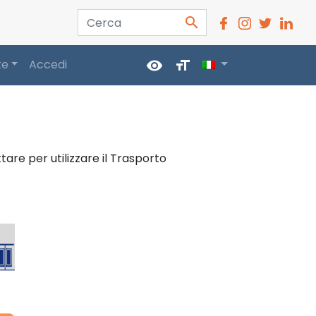
Cerca
search
te
Accedi
visibility
format_size
are per utilizzare il Trasporto