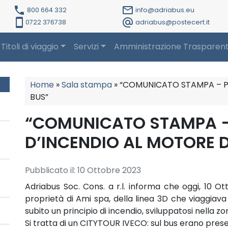
local_phone
mail_outline
800 664 332
info@adriabus.eu
smartphone
alternate_email
0722 376738
adriabus@postecert.it
Titoli di viaggio
Servizi
Amministrazione Trasparen
Home
»
Sala stampa
»
“COMUNICATO STAMPA – PR
BUS”
“COMUNICATO STAMPA –
D’INCENDIO AL MOTORE D
Pubblicato il:
10 Ottobre 2023
Adriabus Soc. Cons. a r.l. informa che oggi, 10 Ott
proprietà di Ami spa, della linea 3D che viaggiava 
subito un principio di incendio, sviluppatosi nella z
Si tratta di un CITYTOUR IVECO: sul bus erano present