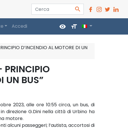
Cerca
search
te
Accedi
visibility
format_size
INCIPIO D’INCENDIO AL MOTORE DI UN
 PRINCIPIO
I UN BUS”
obre 2023, alle ore 10:55 circa, un bus, di
in direzione G.Dini nella città di Urbino ha
ona motore.
i alcuni passeggeri; l’autista, accortosi di