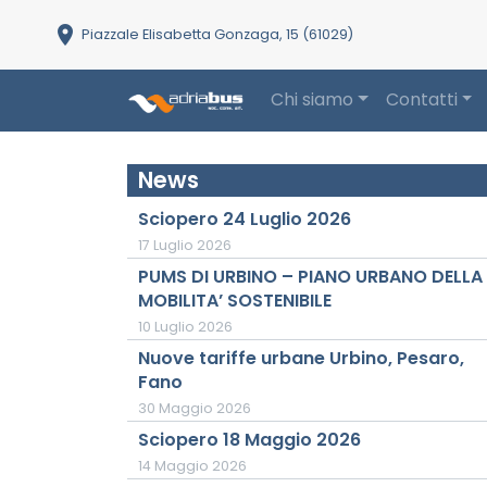
location_on
Piazzale Elisabetta Gonzaga, 15 (61029)
Chi siamo
Contatti
Main Navigation
News
Sciopero 24 Luglio 2026
17 Luglio 2026
PUMS DI URBINO – PIANO URBANO DELLA
MOBILITA’ SOSTENIBILE
10 Luglio 2026
Nuove tariffe urbane Urbino, Pesaro,
Fano
30 Maggio 2026
Sciopero 18 Maggio 2026
14 Maggio 2026