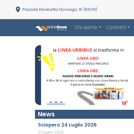
location_on
Piazzale Elisabetta Gonzaga, 15 (61029)
Chi siamo
Contatti
Main Navigation
News
Sciopero 24 Luglio 2026
17 Luglio 2026