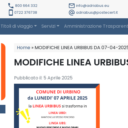
local_phone
mail_outline
800 664 332
info@adriabus.eu
smartphone
alternate_email
0722 376738
adriabus@postecert.it
Titoli di viaggio
Servizi
Amministrazione Trasparen
Home
»
MODIFICHE LINEA URBIBUS DA 07-04-202
MODIFICHE LINEA URBIBU
Pubblicato il:
5 Aprile 2025