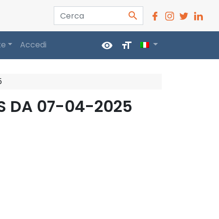
Cerca
search
te
Accedi
visibility
format_size
5
S DA 07-04-2025