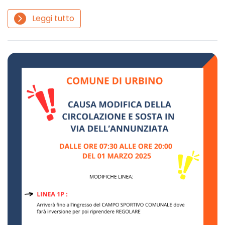
Leggi tutto
arrow_forward_ios