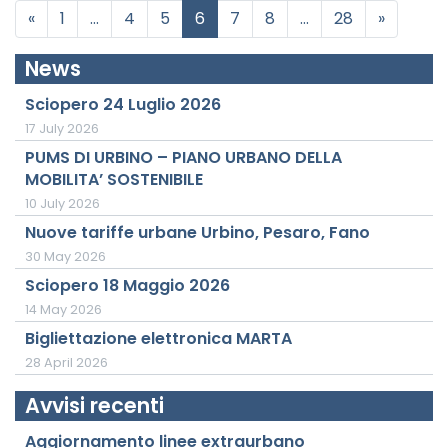
Posts navigation
«
1
…
4
5
6
7
8
…
28
»
News
Sciopero 24 Luglio 2026
17 July 2026
PUMS DI URBINO – PIANO URBANO DELLA
MOBILITA’ SOSTENIBILE
10 July 2026
Nuove tariffe urbane Urbino, Pesaro, Fano
30 May 2026
Sciopero 18 Maggio 2026
14 May 2026
Bigliettazione elettronica MARTA
28 April 2026
Avvisi recenti
Aggiornamento linee extraurbano