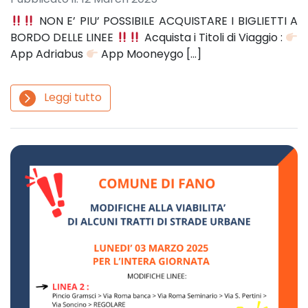
NON E’ PIU’ POSSIBILE ACQUISTARE I BIGLIETTI A
BORDO DELLE LINEE
Acquista i Titoli di Viaggio :
App Adriabus
App Mooneygo […]
Leggi tutto
arrow_forward_ios