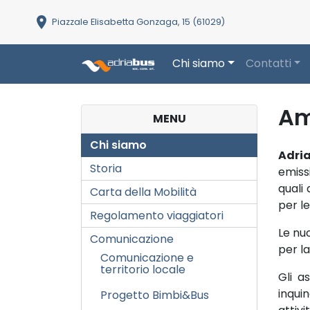
location_on
Piazzale Elisabetta Gonzaga, 15 (61029)
Chi siamo
Contatti
Main Navigation
Am
MENU
Chi siamo
Adri
Storia
emiss
quali
Carta della Mobilità
per le
Regolamento viaggiatori
Le nu
Comunicazione
per l
Comunicazione e
territorio locale
Gli a
inqui
Progetto Bimbi&Bus