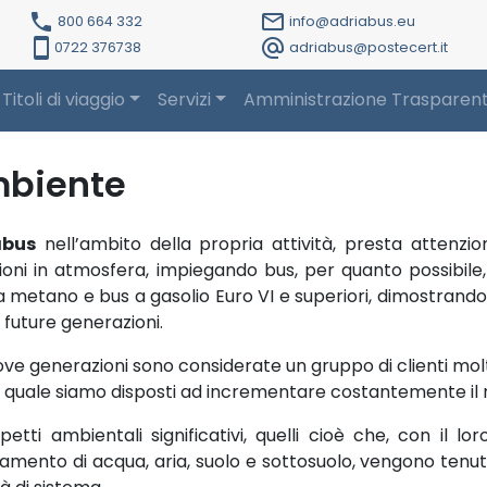
local_phone
mail_outline
800 664 332
info@adriabus.eu
smartphone
alternate_email
0722 376738
adriabus@postecert.it
Titoli di viaggio
Servizi
Amministrazione Trasparen
biente
abus
nell’ambito della propria attività, presta attenzio
ioni in atmosfera, impiegando bus, per quanto possibil
 a metano e bus a gasolio Euro VI e superiori, dimostrando 
 future generazioni.
ove generazioni sono considerate un gruppo di clienti mol
a quale siamo disposti ad incrementare costantemente il
spetti ambientali significativi, quelli cioè che, con il
namento di acqua, aria, suolo e sottosuolo, vengono tenut