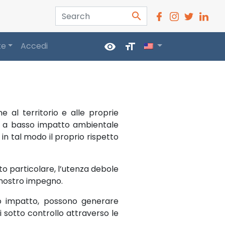
Search
search
te
Accedi
visibility
format_size
ne al territorio e alle proprie
e, a basso impatto ambientale
in tal modo il proprio rispetto
to particolare, l’utenza debole
 nostro impegno.
 loro impatto, possono generare
i sotto controllo attraverso le