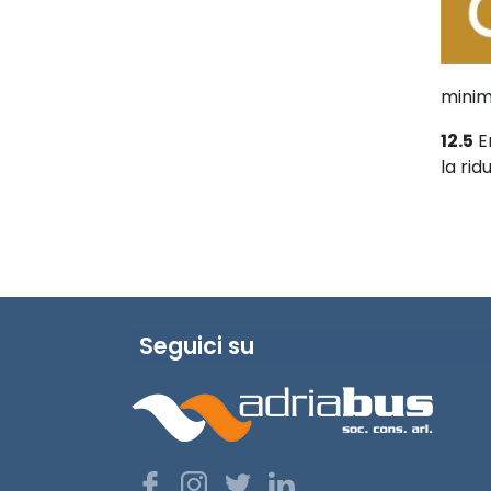
minimi
12.5
En
la ridu
Seguici su