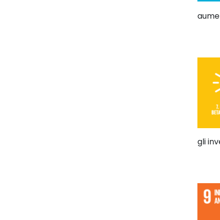
aument
gli in